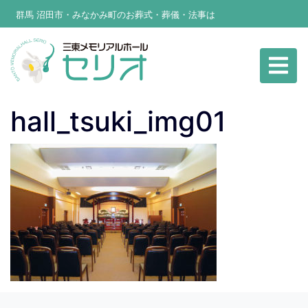
群馬 沼田市・みなかみ町のお葬式・葬儀・法事は
hall_tsuki_img01